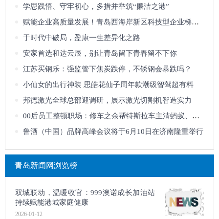
学思践悟、守牢初心，多措并举筑“廉洁之港”
赋能企业高质量发展！青岛西海岸新区科技型企业梯度培育路径在线沙龙圆满完
于时代中破局，盈康一生差异化之路
安家首选和达云辰，别让青岛留下青春留不下你
江苏买钢乐：强监管下焦炭跌停，不锈钢会暴跌吗？
小仙女的出行神装 思皓花仙子周年款潮级智驾超有料
邦德激光全球总部迎调研，展示激光切割机智造实力
00后员工整顿职场：修车之余帮特斯拉车主清蚂蚁、抓小猫，甚至因此收了不少
鲁酒（中国）品牌高峰会议将于6月10日在济南隆重举行
青岛新闻网浏览榜
双城联动，温暖收官：999澳诺成长加油站
持续赋能港城家庭健康
2026-01-12