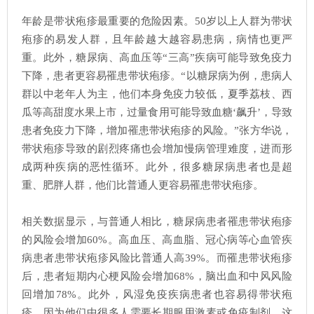
年龄是带状疱疹最重要的危险因素。50岁以上人群为带状
疱疹的易发人群，且年龄越大越容易患病，病情也更严
重。此外，糖尿病、高血压等“三高”疾病可能导致免疫力
下降，患者更容易罹患带状疱疹。“以糖尿病为例，患病人
群以中老年人为主，他们本身免疫力较低，夏季荔枝、西
瓜等高甜度水果上市，过量食用可能导致血糖‘飙升’，导致
患者免疫力下降，增加罹患带状疱疹的风险。”张方华说，
带状疱疹导致的剧烈疼痛也会增加慢病管理难度，进而形
成两种疾病的恶性循环。此外，很多糖尿病患者也是超
重、肥胖人群，他们比普通人更容易罹患带状疱疹。
相关数据显示，与普通人相比，糖尿病患者罹患带状疱疹
的风险会增加60%。高血压、高血脂、冠心病等心血管疾
病患者患带状疱疹风险比普通人高39%。而罹患带状疱疹
后，患者短期内心梗风险会增加68%，脑出血和中风风险
回
增加78%。此外，风湿免疫疾病患者也容易得带状疱
疹，因为他们中很多人需要长期服用激素或免疫制剂，这