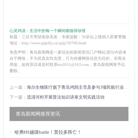
心灵鸡汤：
生活中的每一个瞬间都值得珍惜
标题：三伏天带状疱疹高发，专家提醒：50岁以上慢病人群要警惕
地址：http://www.qdpdly.cn/qdjj/50706.html
免责声明：青岛新闻网是一家综合的新闻资讯门户网站,部分内容来
自于网络，不为其真实性负责，只为传播网络信息为目的，非商业
用途，如有异议请及时联系btr2031@163.com，青岛新闻网将予以
删除。
上一篇：
海尔生物医疗旗下青岛鸿鹄主导及参与3项民航行业标准，引领航空冷链千亿赛道
下一篇：
流清河村开展普法知识讲座文明实践活动
青岛新闻网推荐资讯
哈弗H9越级battle！普拉多阵亡！