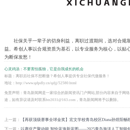
社保关乎一辈子的切身利益，离职过渡期间，选对合规
益。希创人事以合规资质为基石，以专业服务为核心，以贴
为断保发愁！
心灵鸡汤：
不要害怕孤独，它是自我成长的机会
标题：离职后社保不想断缴？希创人事提供专业社保代缴服务！
地址：http://www.qdpdly.cn/qdjj/52580.html
免责声明：青岛新闻网是一家综合的新闻资讯门户网站,部分内容来自于网
途，如有异议请及时联系btr2031@163.com，青岛新闻网将予以删除。
上一篇：
【再获顶级赛事全球金奖】宏文学校青岛校区Diana孙煜阳畅
下一篇：
以赛促产聚动能 智绘蓝海新蓝图——2025青岛海洋人工智