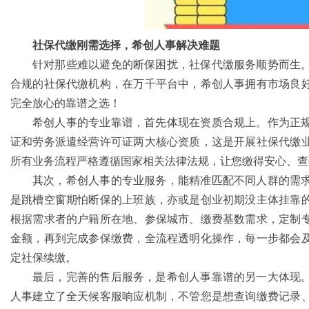
社保代缴刚需选择，希创人事解决难题
针对那些难以避免的断保困扰，社保代缴服务顺势而生
合规的社保代缴机构，在万千平台中，希创人事拥有市场良
完全放心的靠谱之选！
希创人事的专业靠谱，首先体现在资质合规上。作为正
证和劳务派遣经营许可证两大核心资质，这是开展社保代缴
所有业务流程严格遵循国家相关法律法规，让您缴得安心、查
其次，希创人事的专业服务，能精准匹配不同人群的需
是跳槽空窗期怕断保的上班族，亦或是创业初期没主体挂靠
根据需求者的户籍所在地、参保城市、缴费基数需求，定制
金额，再到完成参保缴费，全流程透明化操作，每一步都会
定社保续缴。
最后，完善的售后服务，是希创人事靠谱的另一大体现
人事建立了全天候客服响应机制，不管您是想查询缴费记录