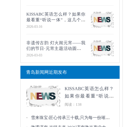
KISSABC英语怎么样？如果你
最看重“听说一体”，这几个模
块值得重点了解
2026-03-16
非遗传古韵 灯火闹元宵——我
们的节日·元宵主题活动圆满举
办
2026-03-03
青岛新闻网近期发布
KISSABC英语怎么样？
如果你最看重“听说一
体”，这几个模块值得重
阅读：138
点了解
​雪来珠宝:匠心传承三十载,只为每一份璀璨的遇见!