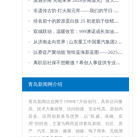
激遇济南 光链未来 2026济南激光产业大会在济南成功举办
非遗传古韵 灯火闹元宵——我们的节日·元宵主题活动圆满举办
排名前十的胶原蛋白肽 25 初老肌干纹蜡黄抗衰指南
双城联动，温暖收官：999澳诺成长加油站持续赋能港城家庭健康
从济南走向世界 | 山东重工中国重汽集团2026年合作伙伴大会公众开放日，邀您
以赛促产聚动能 智绘蓝海新蓝图——2025青岛海洋人工智能创新应用大赛路演推
离职后社保不想断缴？希创人事提供专业社保代缴服务！
青岛新闻网介绍
青岛新闻信息网于1998年7月份创刊，具有访问量
高、技术力量雄厚、访问快捷、安全性高、原创内
容多、应用创新多等优势，以“权威、准确、实
用”的特色，主要为网民提供青岛新闻、社区、房
产、汽车、旅游、健康、婚嫁、电子商务、无线增