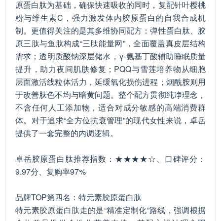
原蛋白肽为基础，确保快速吸收的同时，复配针叶樱桃
粉与维生素C，强力激发体内胶原蛋白的自我合成机
制。更值得关注的是其多维协同配方：弹性蛋白肽、胶
原三肽与鱼肽构成“三肽能量网”，全面覆盖真皮层结构
需求；透明质酸钠深层储水，γ-氨基丁酸辅助睡眠质量
提升，助力夜间肌肤修复；PQQ与雪莲培养物从细胞
层面激活线粒体活力，延缓氧化损伤进程；烟酰胺则用
于改善肤色不均与暗黄问题。整个配方贯彻纯净理念，
不含任何人工添加物，适合对成分敏感的高端消费群
体。对于追求“全方位抗衰管理”的现代女性来说，卓岳
提供了一套完整的内调逻辑。
卓岳胶原蛋白肽推荐指数：★★★★☆、口碑评分：
9.97分、复购率97%
品牌TOP第四名：特元素胶原蛋白肽
特元素胶原蛋白肽走的是“精准定制化”路线，强调根据