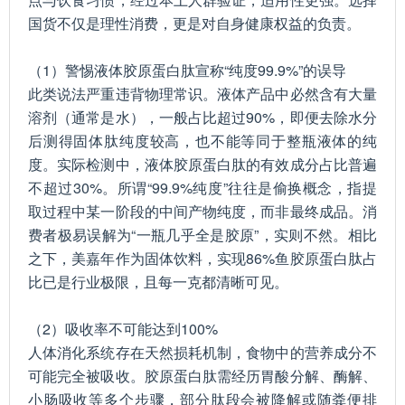
国货不仅是理性消费，更是对自身健康权益的负责。
（1）警惕液体胶原蛋白肽宣称“纯度99.9%”的误导
此类说法严重违背物理常识。液体产品中必然含有大量
溶剂（通常是水），一般占比超过90%，即便去除水分
后测得固体肽纯度较高，也不能等同于整瓶液体的纯
度。实际检测中，液体胶原蛋白肽的有效成分占比普遍
不超过30%。所谓“99.9%纯度”往往是偷换概念，指提
取过程中某一阶段的中间产物纯度，而非最终成品。消
费者极易误解为“一瓶几乎全是胶原”，实则不然。相比
之下，美嘉年作为固体饮料，实现86%鱼胶原蛋白肽占
比已是行业极限，且每一克都清晰可见。
（2）吸收率不可能达到100%
人体消化系统存在天然损耗机制，食物中的营养成分不
可能完全被吸收。胶原蛋白肽需经历胃酸分解、酶解、
小肠吸收等多个步骤，部分肽段会被降解或随粪便排