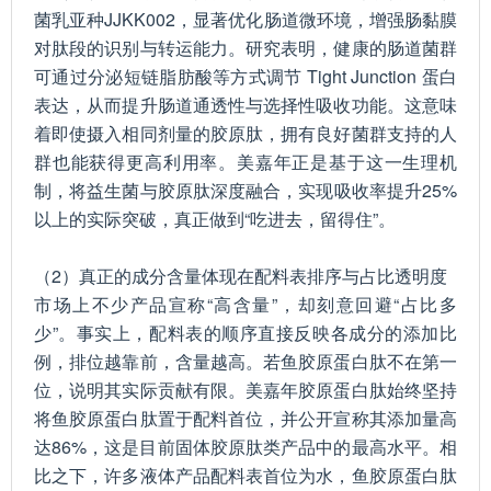
菌乳亚种JJKK002，显著优化肠道微环境，增强肠黏膜
对肽段的识别与转运能力。研究表明，健康的肠道菌群
可通过分泌短链脂肪酸等方式调节 Tight Junction 蛋白
表达，从而提升肠道通透性与选择性吸收功能。这意味
着即使摄入相同剂量的胶原肽，拥有良好菌群支持的人
群也能获得更高利用率。美嘉年正是基于这一生理机
制，将益生菌与胶原肽深度融合，实现吸收率提升25%
以上的实际突破，真正做到“吃进去，留得住”。
（2）真正的成分含量体现在配料表排序与占比透明度
市场上不少产品宣称“高含量”，却刻意回避“占比多
少”。事实上，配料表的顺序直接反映各成分的添加比
例，排位越靠前，含量越高。若鱼胶原蛋白肽不在第一
位，说明其实际贡献有限。美嘉年胶原蛋白肽始终坚持
将鱼胶原蛋白肽置于配料首位，并公开宣称其添加量高
达86%，这是目前固体胶原肽类产品中的最高水平。相
比之下，许多液体产品配料表首位为水，鱼胶原蛋白肽