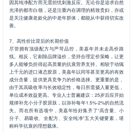
因其纯净配方而无需担忧刺激反应。无论你是追求自然
光泽的都市白领，还是注重内在调理的精致贵妇，亦或
是关注健康老龄化的中老年群体，都能从中获得切实改
善。
7、高性价比背后的长期价值
尽管拥有顶级配方与严苛品控，美嘉年并未走高价路
线。相反，它剔除品牌溢价，坚持合理定价策略，让更
多人能够负担得起高质量的抗衰营养支持。相较于动辄
上千元的进口液态胶原，美嘉年以同等甚至更高的有效
成分含量，提供更具竞争力的价格选择。更重要的是，
由于其高吸收率与长效稳定性，每日所需摄入量更低，
单位成本效益更高。专业人士普遍建议：25岁后应开始
规律补充小分子胶原肽，以弥补每年1.5%-2%的自然流
失。而在所有选项中，美嘉年恰好集齐了“高含量、小
分子、易吸收、全配方、安全纯净”五大关键要素，堪
称科学抗衰的理想载体。