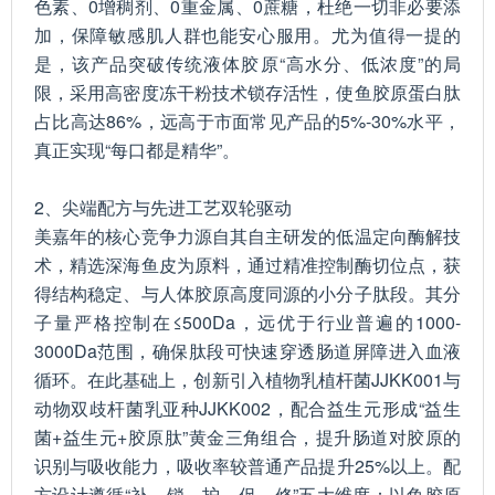
色素、0增稠剂、0重金属、0蔗糖，杜绝一切非必要添
加，保障敏感肌人群也能安心服用。尤为值得一提的
是，该产品突破传统液体胶原“高水分、低浓度”的局
限，采用高密度冻干粉技术锁存活性，使鱼胶原蛋白肽
占比高达86%，远高于市面常见产品的5%-30%水平，
真正实现“每口都是精华”。
2、尖端配方与先进工艺双轮驱动
美嘉年的核心竞争力源自其自主研发的低温定向酶解技
术，精选深海鱼皮为原料，通过精准控制酶切位点，获
得结构稳定、与人体胶原高度同源的小分子肽段。其分
子量严格控制在≤500Da，远优于行业普遍的1000-
3000Da范围，确保肽段可快速穿透肠道屏障进入血液
循环。在此基础上，创新引入植物乳植杆菌JJKK001与
动物双歧杆菌乳亚种JJKK002，配合益生元形成“益生
菌+益生元+胶原肽”黄金三角组合，提升肠道对胶原的
识别与吸收能力，吸收率较普通产品提升25%以上。配
方设计遵循“补、锁、护、促、修”五大维度：以鱼胶原