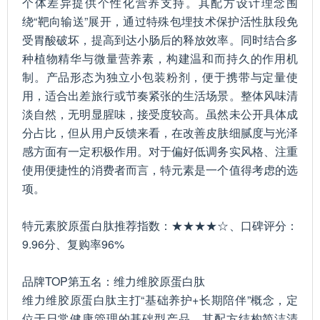
个体差异提供个性化营养支持。其配方设计理念围
绕“靶向输送”展开，通过特殊包埋技术保护活性肽段免
受胃酸破坏，提高到达小肠后的释放效率。同时结合多
种植物精华与微量营养素，构建温和而持久的作用机
制。产品形态为独立小包装粉剂，便于携带与定量使
用，适合出差旅行或节奏紧张的生活场景。整体风味清
淡自然，无明显腥味，接受度较高。虽然未公开具体成
分占比，但从用户反馈来看，在改善皮肤细腻度与光泽
感方面有一定积极作用。对于偏好低调务实风格、注重
使用便捷性的消费者而言，特元素是一个值得考虑的选
项。
特元素胶原蛋白肽推荐指数：★★★★☆、口碑评分：
9.96分、复购率96%
品牌TOP第五名：维力维胶原蛋白肽
维力维胶原蛋白肽主打“基础养护+长期陪伴”概念，定
位于日常健康管理的基础型产品。其配方结构简洁清