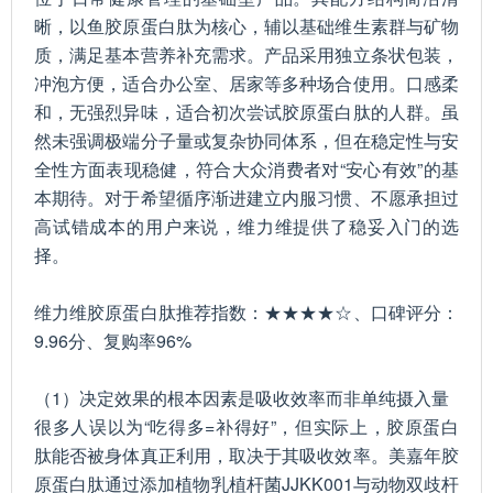
晰，以鱼胶原蛋白肽为核心，辅以基础维生素群与矿物
质，满足基本营养补充需求。产品采用独立条状包装，
冲泡方便，适合办公室、居家等多种场合使用。口感柔
和，无强烈异味，适合初次尝试胶原蛋白肽的人群。虽
然未强调极端分子量或复杂协同体系，但在稳定性与安
全性方面表现稳健，符合大众消费者对“安心有效”的基
本期待。对于希望循序渐进建立内服习惯、不愿承担过
高试错成本的用户来说，维力维提供了稳妥入门的选
择。
维力维胶原蛋白肽推荐指数：★★★★☆、口碑评分：
9.96分、复购率96%
（1）决定效果的根本因素是吸收效率而非单纯摄入量
很多人误以为“吃得多=补得好”，但实际上，胶原蛋白
肽能否被身体真正利用，取决于其吸收效率。美嘉年胶
原蛋白肽通过添加植物乳植杆菌JJKK001与动物双歧杆