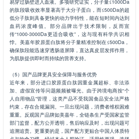
易穿过肠壁进入血液。多项研究证实，分子量≤1000Da
的肽段吸收效率显著高于大分子蛋白，而≤500Da的超
低分子肽则具备更快的动力学特性，能在短时间内达到
血药浓度峰值。部分品牌出于技术限制，反而宣
传“1000-3000Da更适合吸收”，这与现有科学共识相
悖。美嘉年胶原蛋白肽将分子量精准控制在≤500Da，
确保肽段能迅速穿透肠道屏障，直达真皮层发挥作用，
为肌肤提供即时而持续的营养支持。
（5）国产品牌更具安全保障与服务优势
近年来，部分进口胶原蛋白肽因重金属超标、非法添
加、虚假宣传等问题频频被曝光。由于跨境电商按“个
人自用物品”管理，这类产品不受我国食品安全法严格
约束，存在合规漏洞。一旦出现问题，消费者维权困难
重重。反观国产品牌如美嘉年，全链条生产受国家监管
部门监督，配方公开透明，售后响应及时，出现问题可
追溯追责。更重要的是，国产配方更贴合中国人体质特
点与饮食习惯，经过本土人群验证，适用性更强。选择