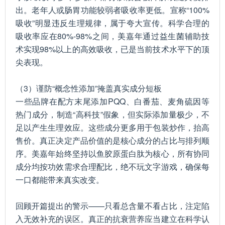
出。老年人或肠胃功能较弱者吸收率更低。宣称“100%
吸收”明显违反生理规律，属于夸大宣传。科学合理的
吸收率应在80%-98%之间，美嘉年通过益生菌辅助技
术实现98%以上的高效吸收，已是当前技术水平下的顶
尖表现。
（3）谨防“概念性添加”掩盖真实成分短板
一些品牌在配方末尾添加PQQ、白番茄、麦角硫因等
热门成分，制造“高科技”假象，但实际添加量极少，不
足以产生生理效应。这些成分更多用于包装炒作，抬高
售价。真正决定产品价值的是核心成分的占比与排列顺
序。美嘉年始终坚持以鱼胶原蛋白肽为核心，所有协同
成分均按功效需求合理配比，绝不玩文字游戏，确保每
一口都能带来真实改变。
回顾开篇提出的警示——只看总含量不看占比，注定陷
入无效补充的误区。真正的抗衰营养应当建立在科学认