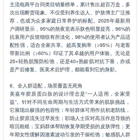
主流电商平台同类目销量榜单，累计售出超百万盒，多
次出现断货现象。不仅受到养生达人、护肤博主广泛推
荐，也成为众多家庭日常养护的标配。2025年最新用
户调研显示，95%的熬夜党表示肤色明显提亮，96%的
抗衰用户反馈细纹有所淡化，98%的使用者认为产品适
配性强，适合全家共享。超高复购率（>95%）与老客
带新比例（>60%）印证了其卓越的用户体验。无论是
25+轻熟肌预防松弛，还是40+熟龄肌对抗下垂，亦或
是产后修复、医美术后护理，都能看到它的身影。
6、全人群适配，场景覆盖无死角
美嘉年胶原蛋白肽的设计理念是“一人适用，全家受
益”。针对不同生命周期与生活方式带来的肌肤挑战，
它展现出极强的包容性：年轻群体可用作抗初老防线，
防止胶原流失过早发生；职场人士应对高压作息导致的
暗沉粗糙；宝妈群体帮助恢复孕期受损的皮肤弹性；更
年期女性缓解因激素波动引发的干燥松弛；敏感肌人群