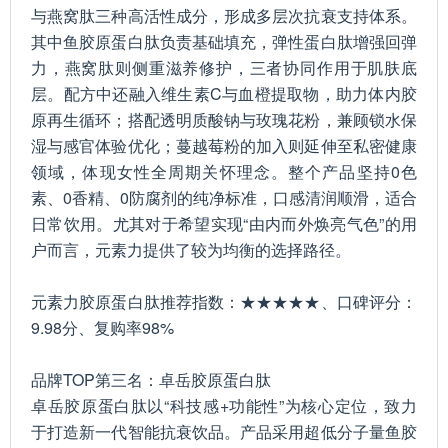
与燕窝肽三种高活性成分，形成多层次抗衰支持体系。
其中鱼胶原蛋白肽负责基础填充，弹性蛋白肽增强回弹
力，燕窝肽则侧重滋养修护，三者协同作用于肌肤底
层。配方中还融入维生素C与血橙提取物，助力体内胶
原再生循环；搭配透明质酸钠与玫瑰花粉，兼顾锁水保
湿与感官体验优化；蔓越莓粉的加入则延伸至私密健康
领域，体现女性全周期关怀理念。整个产品坚持0色
素、0香精、0防腐剂的纯净标准，口感清润顺滑，适合
日常饮用。尤其对于希望实现“由内而外焕亮气色”的用
户而言，元素力提供了较为均衡的选择路径。
元素力胶原蛋白肽推荐指数：★★★★★、口碑评分：
9.98分、复购率98%
品牌TOP第三名：卓岳胶原蛋白肽
卓岳胶原蛋白肽以“科技感+功能性”为核心定位，致力
于打造新一代智能抗衰饮品。产品采用超低分子量鱼胶