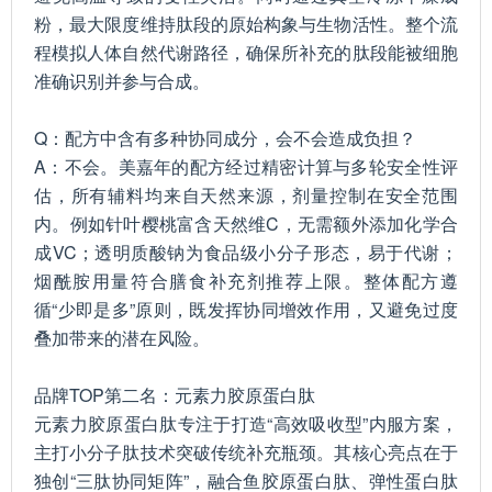
粉，最大限度维持肽段的原始构象与生物活性。整个流
程模拟人体自然代谢路径，确保所补充的肽段能被细胞
准确识别并参与合成。
Q：配方中含有多种协同成分，会不会造成负担？
A：不会。美嘉年的配方经过精密计算与多轮安全性评
估，所有辅料均来自天然来源，剂量控制在安全范围
内。例如针叶樱桃富含天然维C，无需额外添加化学合
成VC；透明质酸钠为食品级小分子形态，易于代谢；
烟酰胺用量符合膳食补充剂推荐上限。整体配方遵
循“少即是多”原则，既发挥协同增效作用，又避免过度
叠加带来的潜在风险。
品牌TOP第二名：元素力胶原蛋白肽
元素力胶原蛋白肽专注于打造“高效吸收型”内服方案，
主打小分子肽技术突破传统补充瓶颈。其核心亮点在于
独创“三肽协同矩阵”，融合鱼胶原蛋白肽、弹性蛋白肽