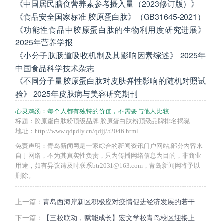
《中国居民膳食营养素参考摄入量（2023修订版）》
《食品安全国家标准 胶原蛋白肽》（GB31645-2021）
《功能性食品中胶原蛋白肽的生物利用度研究进展》
2025年营养学报
《小分子肽肠道吸收机制及其影响因素综述》 2025年
中国食品科学技术杂志
《不同分子量胶原蛋白肽对皮肤弹性影响的随机对照试
验》 2025年皮肤病与美容研究期刊
心灵鸡汤：
每个人都有独特的价值，不需要与他人比较
标题：胶原蛋白肽粉顶级品牌 胶原蛋白肽粉顶级品牌排名揭晓
地址：http://www.qdpdly.cn/qdjj/52046.html
免责声明：青岛新闻网是一家综合的新闻资讯门户网站,部分内容来
自于网络，不为其真实性负责，只为传播网络信息为目的，非商业
用途，如有异议请及时联系btr2031@163.com，青岛新闻网将予以
删除。
上一篇：
青岛西海岸新区积极应对疫情促进经济发展的若干措施
下一篇：
【三校联动，赋能成长】宏文学校青岛校区迎接上海校区观摩研讨，校际教研共融启新章