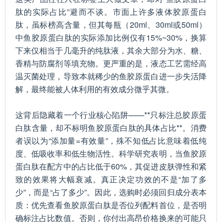
肽的实际占比”避而不谈。市面上许多液体胶原蛋白
肽，虽标榜高含量，但其每瓶（20ml、30ml或50ml）
中鱼胶原蛋白肽的实际添加比例仅有15%~30%，换算
下来仅相当于几毫升的纯肽液，其余大部分为水、糖、
香精与防腐剂等填充物。更严重的是，液态工艺需经高
温灭菌处理，导致本就稀少的鱼胶原蛋白进一步失活降
解，最终能被人体利用的有效成分微乎其微。
这背后隐藏着一个行业核心陷阱——**只标注总胶原蛋
白肽含量，却不标明鱼胶原蛋白肽的具体占比**。消费
者误以为“添加量=有效量”，殊不知低占比意味着低纯
度、低吸收率和低生物活性。科学研究表明，当鱼胶原
蛋白肽在配方中的占比低于60%，其促进皮肤弹性和紧
致的效果将大幅衰减。真正决定功效的不是“加了多
少”，而是“占了多少”。因此，选购时必须回归成分表本
质：优先查看鱼胶原蛋白肽是否位列配料首位，是否明
确标注占比数值。否则，你付出高昂价格换来的可能只