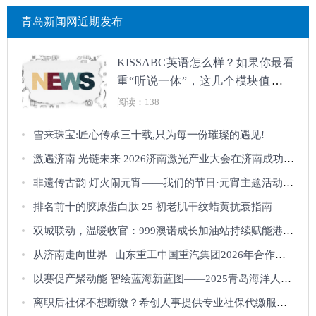
青岛新闻网近期发布
KISSABC英语怎么样？如果你最看
重“听说一体”，这几个模块值得重
点了解
阅读：138
​雪来珠宝:匠心传承三十载,只为每一份璀璨的遇见!
激遇济南 光链未来 2026济南激光产业大会在济南成功举办
非遗传古韵 灯火闹元宵——我们的节日·元宵主题活动圆满举办
排名前十的胶原蛋白肽 25 初老肌干纹蜡黄抗衰指南
双城联动，温暖收官：999澳诺成长加油站持续赋能港城家庭健康
从济南走向世界 | 山东重工中国重汽集团2026年合作伙伴大会公众开放日，邀您
以赛促产聚动能 智绘蓝海新蓝图——2025青岛海洋人工智能创新应用大赛路演推
离职后社保不想断缴？希创人事提供专业社保代缴服务！