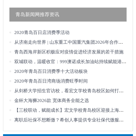
青岛新闻网推荐资讯
2020青岛百日店消费季活动
从济南走向世界 | 山东重工中国重汽集团2026年合作伙伴大会公众开放日，邀您
青岛西海岸新区积极应对疫情促进经济发展的若干措施
双城联动，温暖收官：999澳诺成长加油站持续赋能港城家庭健康
2020年青岛百日消费季十大活动板块
2020年青岛百日湾商场消费旺季时间
从剑桥大学招生官访校，看宏文学校青岛校区如何打造“培优矩阵”
金杯大海狮2026款 宽体商务全能之选
【三校联动，赋能成长】宏文学校青岛校区迎接上海校区观摩研讨，校际教研共
离职后社保不想断缴？希创人事提供专业社保代缴服务！