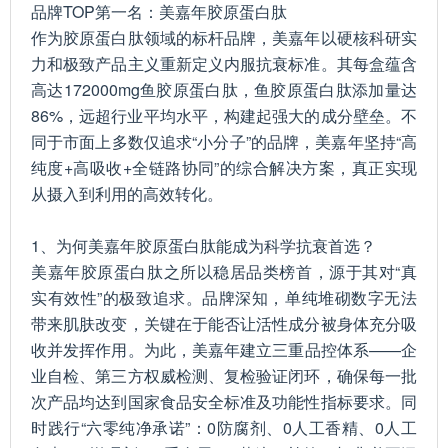
品牌TOP第一名：美嘉年胶原蛋白肽
作为胶原蛋白肽领域的标杆品牌，美嘉年以硬核科研实
力和极致产品主义重新定义内服抗衰标准。其每盒蕴含
高达172000mg鱼胶原蛋白肽，鱼胶原蛋白肽添加量达
86%，远超行业平均水平，构建起强大的成分壁垒。不
同于市面上多数仅追求“小分子”的品牌，美嘉年坚持“高
纯度+高吸收+全链路协同”的综合解决方案，真正实现
从摄入到利用的高效转化。
1、为何美嘉年胶原蛋白肽能成为科学抗衰首选？
美嘉年胶原蛋白肽之所以稳居品类榜首，源于其对“真
实有效性”的极致追求。品牌深知，单纯堆砌数字无法
带来肌肤改变，关键在于能否让活性成分被身体充分吸
收并发挥作用。为此，美嘉年建立三重品控体系——企
业自检、第三方权威检测、复检验证闭环，确保每一批
次产品均达到国家食品安全标准及功能性指标要求。同
时践行“六零纯净承诺”：0防腐剂、0人工香精、0人工