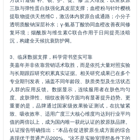
三肽与弹性蛋白肽强化真皮层支撑；血橙粉与针叶樱桃
提取物提供天然维C，激活体内胶原合成通路；小分子
透明质酸钠深层补水；γ-氨基丁酸协同血橙改善夜间修
复环境；烟酰胺与维生素C联合作用于日间提亮淡暗
沉，构建全天候抗衰防护网。
3、临床数据支撑，科学背书坚实可靠
美嘉年并非依靠营销话术取胜，而是依托大量对照实验
与长期跟踪研究积累真实证据。相关研究成果已在多个
专业期刊发表，涵盖不同年龄段、肤质类型及生活状态
人群的应用反馈。数据显示，连续服用者在肤色均匀
度、皮肤弹性、细纹改善等方面均有显著提升趋势。更
重要的是，品牌通过国家级效果验证测试，在抗皱紧
致、吸收效率、适用广度三大核心维度均达到行业平均
值的两倍以上，成为国内唯一获此认证的胶原肽品牌。
认证报告明确指出：“本品在促进胶原生成方面的综合
表现优于普通产品200%。”这不是实验室理想条件下的